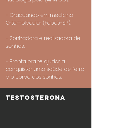
- Graduando em medicina
Ortomolecular (Fapes-SP).
- Sonhadora e realizadora de
sonhos.
- Pronta pra te ajudar a
conquistar uma saúde de ferro
e o corpo dos sonhos.
TESTOSTERONA