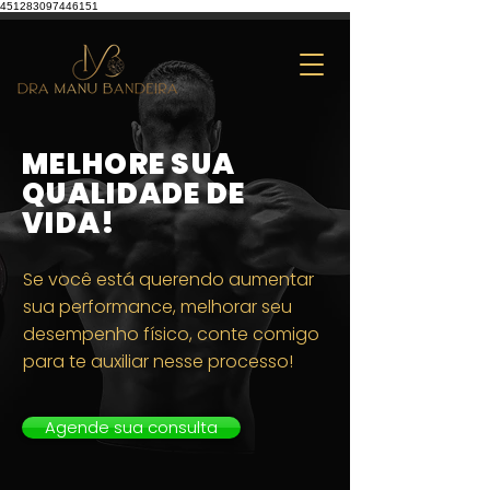
451283097446151
MELHORE SUA
QUALIDADE DE
VIDA!
Se você está querendo aumentar
sua
performance, melhorar seu
desempenho físico, conte comigo
para te auxiliar nesse processo!
Agende sua consulta